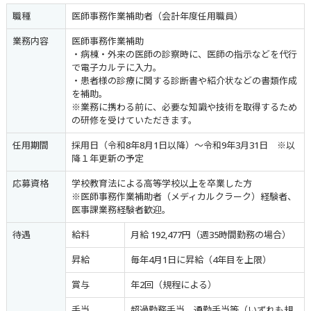
職種
医師事務作業補助者（会計年度任用職員）
業務内容
医師事務作業補助
・病棟・外来の医師の診察時に、医師の指示などを代行
で電子カルテに入力。
・患者様の診療に関する診断書や紹介状などの書類作成
を補助。
※業務に携わる前に、必要な知識や技術を取得するため
の研修を受けていただきます。
任用期間
採用日（令和8年8月1日以降）～令和9年3月31日 ※以
降１年更新の予定
応募資格
学校教育法による高等学校以上を卒業した方
※医師事務作業補助者（メディカルクラーク）経験者、
医事課業務経験者歓迎。
待遇
給料
月給 192,477円（週35時間勤務の場合）
昇給
毎年4月1日に昇給（4年目を上限）
賞与
年2回（規程による）
手当
超過勤務手当、通勤手当等（いずれも規