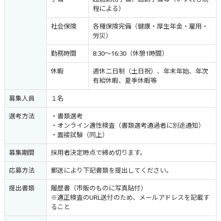
程による）
社会保険
各種保険完備（健康・厚生年金・雇用・
労災）
勤務時間
8:30～16:30（休憩1時間）
休暇
週休二日制（土日祝）、年末年始、年次
有給休暇、夏季休暇等
募集人員
１名
選考方法
・書類選考
・オンライン適性検査（書類選考通過者に別途通知）
・面接試験（同上）
募集期間
採用者決定時点で締め切ります。
応募方法
郵送により下記書類を提出してください。
提出書類
履歴書（市販のものに写真貼付）
※適正検査のURL送付のため、メールアドレスを記載す
ること